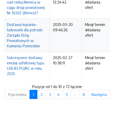
nad rzeką Niemicą w
12:24:42
składania
ciągu drogi powiatowej
ofert
Nr 1026Z (Benice)?
Dostawa koparko-
2025-03-20
Minął termin
ładowarki dla potrzeb
09:46:26
składania
Zarządu Dróg
ofert
Powiatowych w
Kamieniu Pomorskim
Sukcesywne dostawy
2025-02-27
Minął termin
emulsji asfaltowej typu
10:38:11
składania
C65 B3 PU/RC w roku
ofert
2025
Pozycje od 1 do 10 z 72 łącznie
Poprzednia
1
2
3
4
5
…
8
Następna